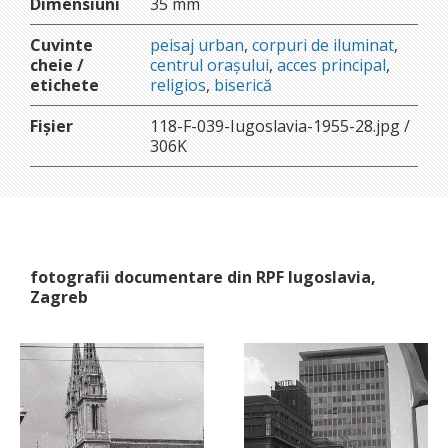
Dimensiuni
35 mm
Cuvinte
peisaj urban
,
corpuri de iluminat
,
cheie /
centrul orașului
,
acces principal
,
etichete
religios
,
biserică
Fișier
118-F-039-Iugoslavia-1955-28.jpg /
306K
fotografii documentare din RPF Iugoslavia,
Zagreb