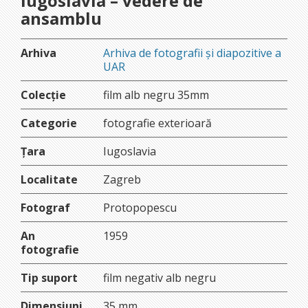
Iugoslavia – vedere de
ansamblu
Arhiva
Arhiva de fotografii și diapozitive a
UAR
Colecție
film alb negru 35mm
Categorie
fotografie exterioară
Țara
Iugoslavia
Localitate
Zagreb
Fotograf
Protopopescu
An
1959
fotografie
Tip suport
film negativ alb negru
Dimensiuni
35 mm