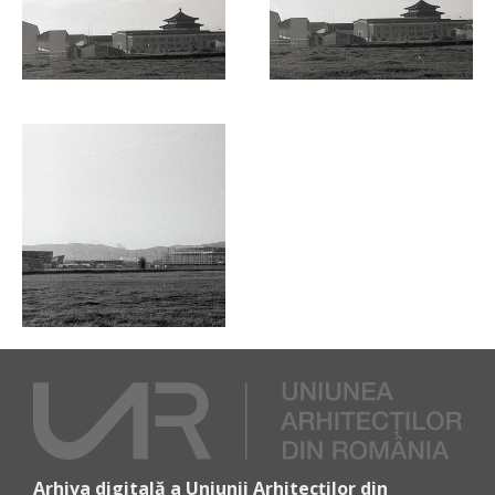
Arhiva digitală a Uniunii Arhitecților din