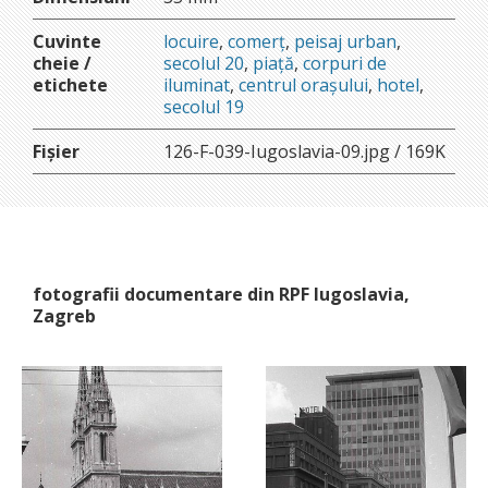
Cuvinte
locuire
,
comerț
,
peisaj urban
,
cheie /
secolul 20
,
piață
,
corpuri de
etichete
iluminat
,
centrul orașului
,
hotel
,
secolul 19
Fișier
126-F-039-Iugoslavia-09.jpg / 169K
fotografii documentare din RPF Iugoslavia,
Zagreb