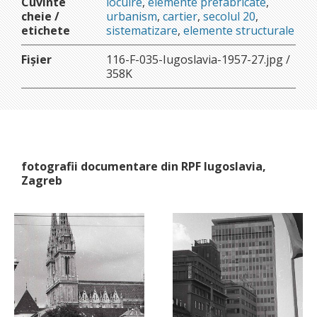
Cuvinte
locuire
,
elemente prefabricate
,
cheie /
urbanism
,
cartier
,
secolul 20
,
etichete
sistematizare
,
elemente structurale
Fișier
116-F-035-Iugoslavia-1957-27.jpg /
358K
fotografii documentare din RPF Iugoslavia,
Zagreb