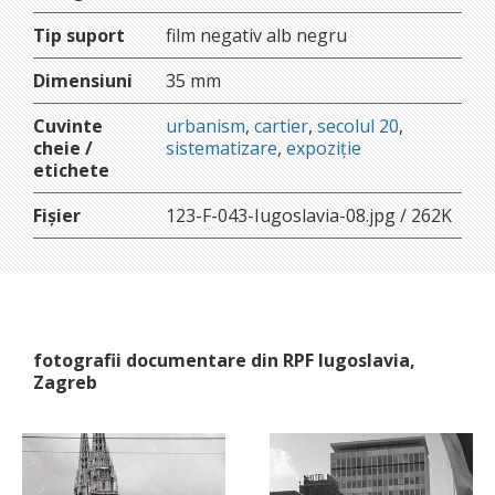
Tip suport
film negativ alb negru
Dimensiuni
35 mm
Cuvinte
urbanism
,
cartier
,
secolul 20
,
cheie /
sistematizare
,
expoziție
etichete
Fișier
123-F-043-Iugoslavia-08.jpg / 262K
fotografii documentare din RPF Iugoslavia,
Zagreb