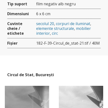
Tip suport
film negativ alb negru
Dimensiuni
6 x 6 cm
Cuvinte
secolul 20
,
corpuri de iluminat
,
cheie /
elemente structurale
,
mobilier
etichete
interior
,
circ
Fișier
182-F-39-Circul_de_stat-21.tif / 40M
Circul de Stat, București