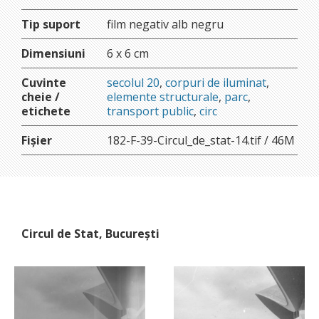
Tip suport
film negativ alb negru
Dimensiuni
6 x 6 cm
Cuvinte
secolul 20
,
corpuri de iluminat
,
cheie /
elemente structurale
,
parc
,
etichete
transport public
,
circ
Fișier
182-F-39-Circul_de_stat-14.tif / 46M
Circul de Stat, București