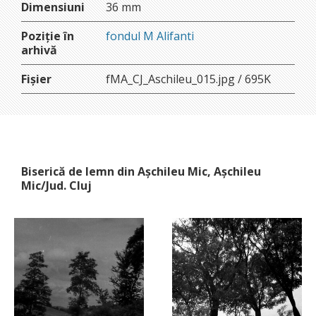
Dimensiuni
36 mm
Poziție în
fondul M Alifanti
arhivă
Fișier
fMA_CJ_Aschileu_015.jpg / 695K
Biserică de lemn din Așchileu Mic, Așchileu
Mic/Jud. Cluj