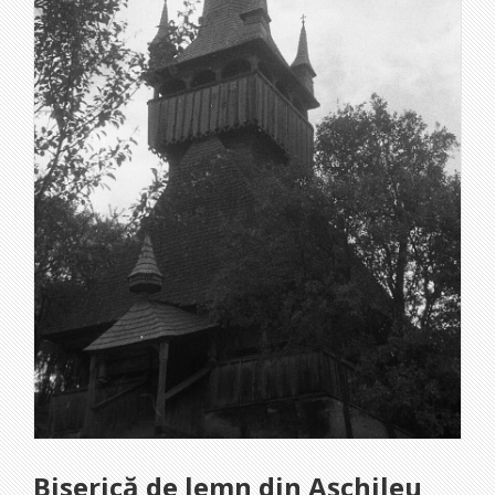
Biserică de lemn din Așchileu