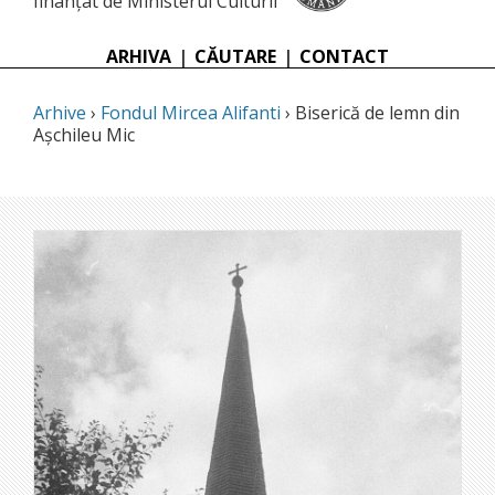
finanțat de Ministerul Culturii
ARHIVA
|
CĂUTARE
|
CONTACT
Arhive
›
Fondul Mircea Alifanti
› Biserică de lemn din
Așchileu Mic