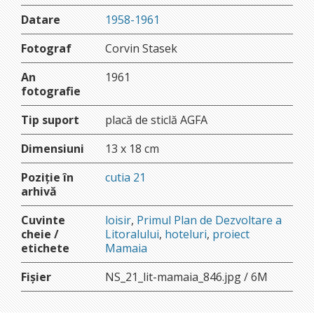
Datare
1958-1961
Fotograf
Corvin Stasek
An
1961
fotografie
Tip suport
placă de sticlă AGFA
Dimensiuni
13 x 18 cm
Poziție în
cutia 21
arhivă
Cuvinte
loisir
,
Primul Plan de Dezvoltare a
cheie /
Litoralului
,
hoteluri
,
proiect
etichete
Mamaia
Fișier
NS_21_lit-mamaia_846.jpg / 6M