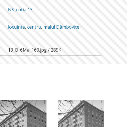
NS_cutia 13
locuinte
,
centru
,
malul Dâmboviței
13_B_6Ma_160.jpg / 285K