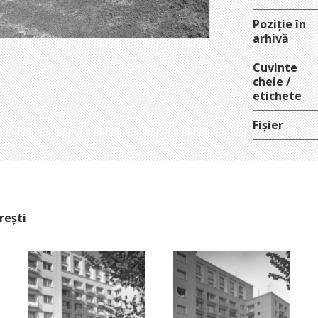
Poziție în
arhivă
Cuvinte
cheie /
etichete
Fișier
rești