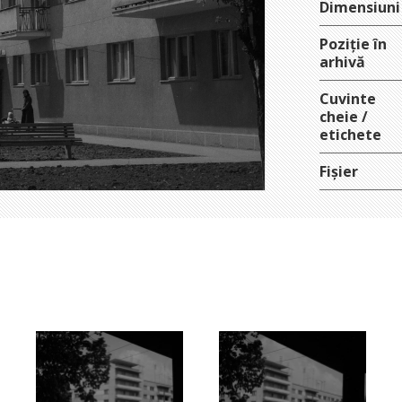
Dimensiuni
Poziție în
arhivă
Cuvinte
cheie /
etichete
Fișier