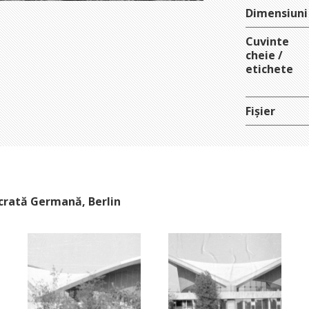
Dimensiuni
Cuvinte
cheie /
etichete
Fișier
crată Germană, Berlin