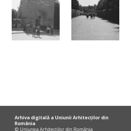
Arhiva digitală a Uniunii Arhitecților din
România
© Uniunea Arhitecților din România