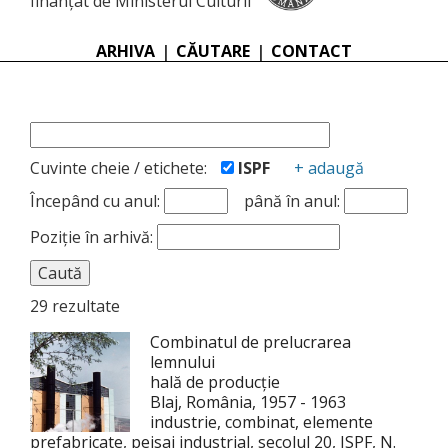
finanțat de Ministerul Culturii
ARHIVA
|
CĂUTARE
|
CONTACT
Cuvinte cheie / etichete:
ISPF
+ adaugă
Începând cu anul:
până în anul:
Poziție în arhivă:
29 rezultate
Combinatul de prelucrarea
lemnului
hală de producție
Blaj, România, 1957 - 1963
industrie, combinat, elemente
prefabricate, peisaj industrial, secolul 20, ISPF, N.