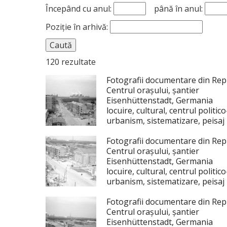
Începând cu anul:
până în anul:
Poziție în arhivă:
120 rezultate
Fotografii documentare din Re
Centrul orașului, șantier
Eisenhüttenstadt, Germania
locuire, cultural, centrul politi
urbanism, sistematizare, peisaj u
Fotografii documentare din Re
Centrul orașului, șantier
Eisenhüttenstadt, Germania
locuire, cultural, centrul politi
urbanism, sistematizare, peisaj u
Fotografii documentare din Re
Centrul orașului, șantier
Eisenhüttenstadt, Germania