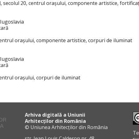
l, secolul 20, centrul orașului, componente artistice, fortifica
 Iugoslavia
tară
1
 centrul orașului, componente artistice, corpuri de iluminat
 Iugoslavia
tară
1
centrul orașului, corpuri de iluminat
Arhiva digitală a Uniunii
Arhitecților din România
© Uniunea Arhitecților din România
Te
str. Jean Louis Calderon nr. 48,