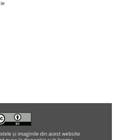
ție
xtele și imaginile din acest website